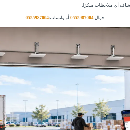
كتشاف أي ملاحظات مبكرًا.
جوال:
0555987004
أو واتساب:
0555987004