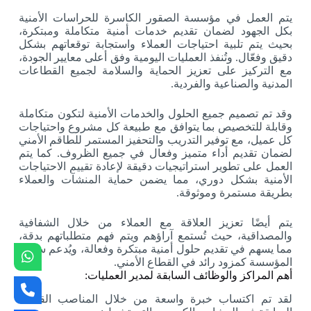
يتم العمل في مؤسسة الصقور الكاسرة للحراسات الأمنية
بكل الجهود لضمان تقديم خدمات أمنية متكاملة ومبتكرة،
بحيث يتم تلبية احتياجات العملاء واستجابة توقعاتهم بشكل
دقيق وفعّال. وتُنفذ العمليات اليومية وفق أعلى معايير الجودة،
مع التركيز على تعزيز الحماية والسلامة لجميع القطاعات
المدنية والصناعية والفردية.
وقد تم تصميم جميع الحلول والخدمات الأمنية لتكون متكاملة
وقابلة للتخصيص بما يتوافق مع طبيعة كل مشروع واحتياجات
كل عميل، مع توفير التدريب والتحفيز المستمر للطاقم الأمني
لضمان تقديم أداء متميز وفعال في جميع الظروف. كما يتم
العمل على تطوير استراتيجيات دقيقة لإعادة تقييم الاحتياجات
الأمنية بشكل دوري، مما يضمن حماية المنشآت والعملاء
بطريقة مستمرة وموثوقة.
يتم أيضًا تعزيز العلاقة مع العملاء من خلال الشفافية
والمصداقية، حيث تُستمع آراؤهم ويتم فهم متطلباتهم بدقة،
مما يسهم في تقديم حلول أمنية مبتكرة وفعالة، ويُدعم سمعة
المؤسسة كمزود رائد في القطاع الأمني.
أهم المراكز والوظائف السابقة لمدير العمليات:
لقد تم اكتساب خبرة واسعة من خلال المناصب القيادية